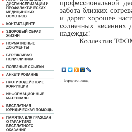
профессиональной дея
ДИСПАНСЕРИЗАЦИИ И
ПРОФИЛАКТИЧЕСКИХ
забота близких согрев
МЕДИЦИНСКИХ
и дарят хорошее наст
ОСМОТРОВ
солнечных весенних д
КОНТАКТ-ЦЕНТР
надежды!
ЗДОРОВЫЙ ОБРАЗ
ЖИЗНИ
Коллектив ТФО
НОРМАТИВНЫЕ
ДОКУМЕНТЫ
БЕРЕЖЛИВАЯ
ПОЛИКЛИНИКА
ПОЛЕЗНЫЕ ССЫЛКИ
АНКЕТИРОВАНИЕ
←
Вернуться назад
ПРОТИВОДЕЙСТВИЕ
КОРРУПЦИИ
ИНФОРМАЦИОННЫЕ
МАТЕРИАЛЫ
БЕСПЛАТНАЯ
ЮРИДИЧЕСКАЯ ПОМОЩЬ
ПАМЯТКА ДЛЯ ГРАЖДАН
О ГАРАНТИЯХ
БЕСПЛАТНОГО
ОКАЗАНИЯ