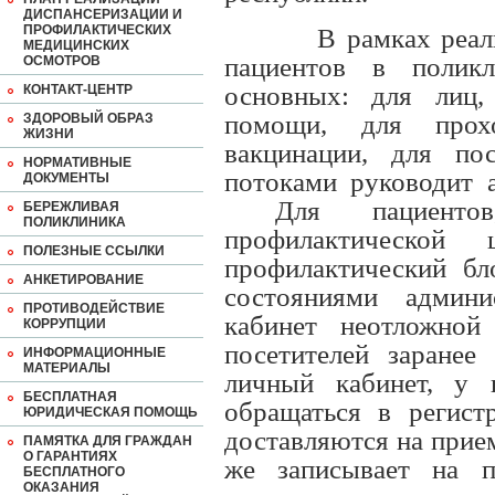
ДИСПАНСЕРИЗАЦИИ И
ПРОФИЛАКТИЧЕСКИХ
В рамках реал
МЕДИЦИНСКИХ
пациентов в полик
ОСМОТРОВ
основных: для лиц
КОНТАКТ-ЦЕНТР
помощи, для прохо
ЗДОРОВЫЙ ОБРАЗ
ЖИЗНИ
вакцинации, для по
НОРМАТИВНЫЕ
потоками руководит а
ДОКУМЕНТЫ
Для пациенто
БЕРЕЖЛИВАЯ
ПОЛИКЛИНИКА
профилактической 
ПОЛЕЗНЫЕ ССЫЛКИ
профилактический бл
АНКЕТИРОВАНИЕ
состояниями админи
ПРОТИВОДЕЙСТВИЕ
кабинет неотложной
КОРРУПЦИИ
посетителей заранее
ИНФОРМАЦИОННЫЕ
МАТЕРИАЛЫ
личный кабинет, у 
БЕСПЛАТНАЯ
обращаться в регист
ЮРИДИЧЕСКАЯ ПОМОЩЬ
доставляются на прием
ПАМЯТКА ДЛЯ ГРАЖДАН
О ГАРАНТИЯХ
же записывает на п
БЕСПЛАТНОГО
ОКАЗАНИЯ