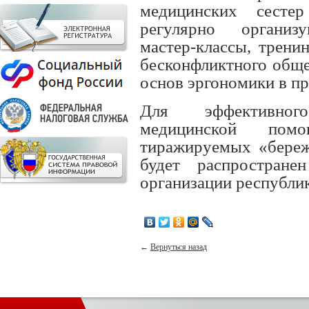
медицинских сесте
регулярно
организ
мастер-классы, трен
бесконфликтного обще
основ эргономики в п
Для эффективног
медицинской пом
тиражируемых «бере
будет распростран
организации республи
←
Вернуться назад