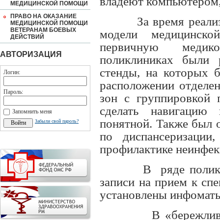
владеют компьютером,
МЕДИЦИНСКОЙ ПОМОЩИ
ПРАВО НА ОКАЗАНИЕ
За время реали
МЕДИЦИНСКОЙ ПОМОЩИ
ВЕТЕРАНАМ БОЕВЫХ
модели медицинско
ДЕЙСТВИЙ
первичную медик
АВТОРИЗАЦИЯ
поликлиниках были 
стенды, на которых 
Логин:
расположении отделен
Пароль:
зон с группировкой 
сделать навигацию
Запомнить меня
понятной. Также был 
Забыли свой пароль?
по диспансеризации
профилактике неинфек
В
ряде полик
записи на прием к сп
установлены инфоматы
В «бережлив