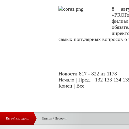
8 авг
«PROГо
филиа
обязате
директ
самых популярных вопросов о 
Новости 817 - 822 из 1178
Начало
|
Пред.
|
132
133
134
13
Конец
|
Все
Вы сейчас здесь:
Главная
/
Новости