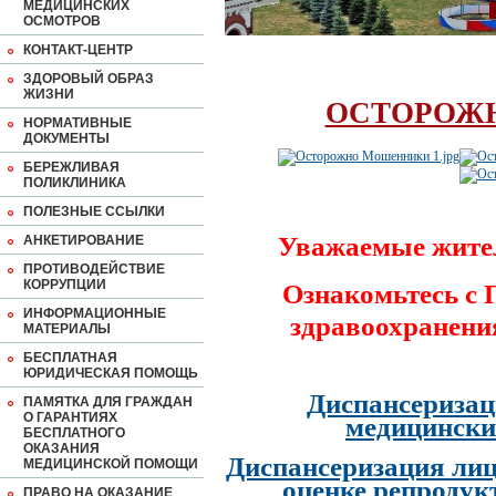
МЕДИЦИНСКИХ
ОСМОТРОВ
КОНТАКТ-ЦЕНТР
ЗДОРОВЫЙ ОБРАЗ
ЖИЗНИ
ОСТОРОЖ
НОРМАТИВНЫЕ
ДОКУМЕНТЫ
БЕРЕЖЛИВАЯ
ПОЛИКЛИНИКА
ПОЛЕЗНЫЕ ССЫЛКИ
Уважаемые жите
АНКЕТИРОВАНИЕ
ПРОТИВОДЕЙСТВИЕ
КОРРУПЦИИ
Ознакомьтесь с
ИНФОРМАЦИОННЫЕ
здравоохранени
МАТЕРИАЛЫ
БЕСПЛАТНАЯ
ЮРИДИЧЕСКАЯ ПОМОЩЬ
Диспансеризац
ПАМЯТКА ДЛЯ ГРАЖДАН
О ГАРАНТИЯХ
медицински
БЕСПЛАТНОГО
ОКАЗАНИЯ
Диспансеризация лиц
МЕДИЦИНСКОЙ ПОМОЩИ
оценке репродук
ПРАВО НА ОКАЗАНИЕ