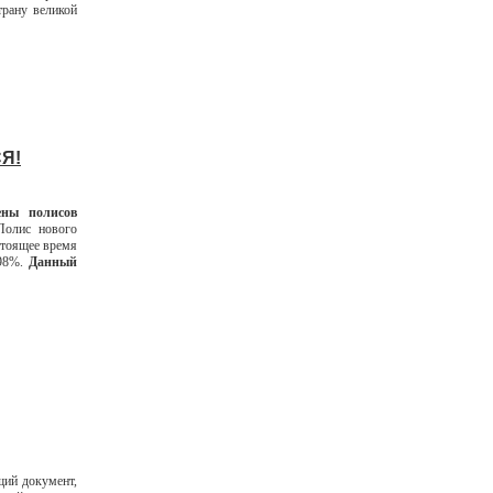
трану великой
Я!
ны полисов
Полис нового
астоящее время
 98%.
Данный
щий документ,