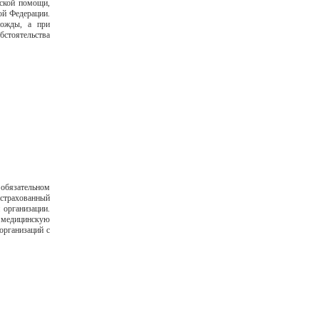
нской помощи,
ой Федерации.
ножды, а при
стоятельства
 обязательном
страхованный
 организации.
 медицинскую
организаций с