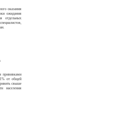
ного оказания
оки ожидания
ия отдельных
специалистов,
ан.
А
я прививками
,1% от общей
привить свыше
ти населения