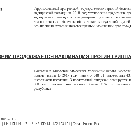
Территориальной программой государственных гарантий бесплат
медицинской помощи на 2018 год установлены предельные ср
медицинской помощи в стационарных условиях, проведен
диагностических обследований, а также консультаций врачей-
невыполнение которых является прямым нарушением прав гражд
ОВИИ ПРОДОЛЖАЕТСЯ ВАКЦИНАЦИЯ ПРОТИВ ГРИПП
Ежегодно в Мордовии отмечается увеличение охвата населени
против гриппа. В 2017 году привито 348481 человек или 43
численности населения. В предстоящий эпидсезон планируется 
360 тыс. человек, что составит более 45% от численнос
республики.
 894 из 1178
.
|
144
145
146
147
148
149
150
151
152
153
154
|
След.
|
Конец
|
Все