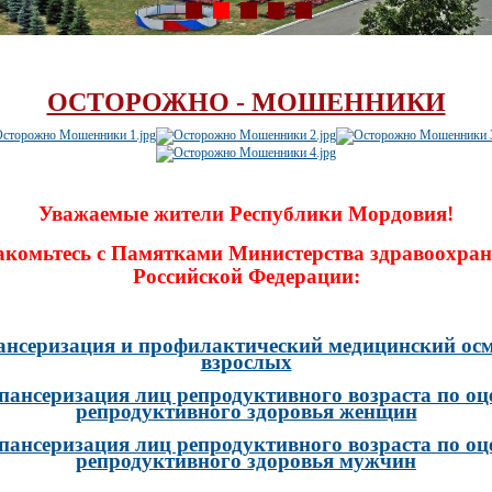
ОСТОРОЖНО - МОШЕННИКИ
Уважаемые жители Республики Мордовия!
акомьтесь с Памятками Министерства здравоохран
Российской Федерации:
ансеризация и профилактический медицинский осм
взрослых
пансеризация лиц репродуктивного возраста по оц
репродуктивного здоровья женщин
пансеризация лиц репродуктивного возраста по оц
репродуктивного здоровья мужчин