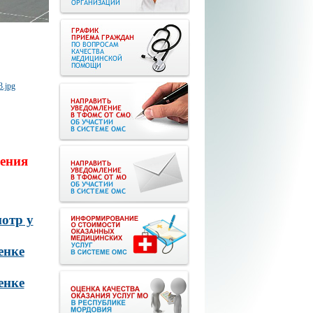
ения
отр у
енке
енке