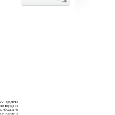
нем народного
ния народа во
с объединяет
его истории и