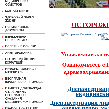
МЕДИЦИНСКИХ
ОСМОТРОВ
КОНТАКТ-ЦЕНТР
ЗДОРОВЫЙ ОБРАЗ
ЖИЗНИ
ОСТОРОЖ
НОРМАТИВНЫЕ
ДОКУМЕНТЫ
БЕРЕЖЛИВАЯ
ПОЛИКЛИНИКА
ПОЛЕЗНЫЕ ССЫЛКИ
Уважаемые жите
АНКЕТИРОВАНИЕ
ПРОТИВОДЕЙСТВИЕ
КОРРУПЦИИ
Ознакомьтесь с
ИНФОРМАЦИОННЫЕ
здравоохранени
МАТЕРИАЛЫ
БЕСПЛАТНАЯ
ЮРИДИЧЕСКАЯ ПОМОЩЬ
Диспансеризац
ПАМЯТКА ДЛЯ ГРАЖДАН
О ГАРАНТИЯХ
медицински
БЕСПЛАТНОГО
ОКАЗАНИЯ
Диспансеризация лиц
МЕДИЦИНСКОЙ ПОМОЩИ
оценке репродук
ПРАВО НА ОКАЗАНИЕ