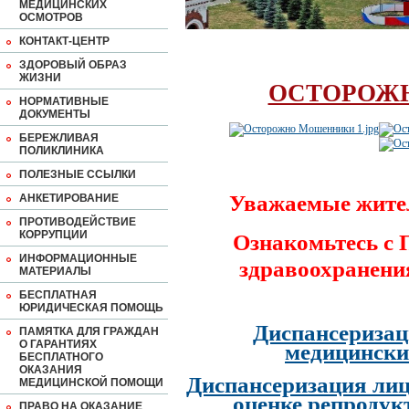
МЕДИЦИНСКИХ
ОСМОТРОВ
КОНТАКТ-ЦЕНТР
ЗДОРОВЫЙ ОБРАЗ
ЖИЗНИ
ОСТОРОЖ
НОРМАТИВНЫЕ
ДОКУМЕНТЫ
БЕРЕЖЛИВАЯ
ПОЛИКЛИНИКА
ПОЛЕЗНЫЕ ССЫЛКИ
Уважаемые жите
АНКЕТИРОВАНИЕ
ПРОТИВОДЕЙСТВИЕ
КОРРУПЦИИ
Ознакомьтесь с
ИНФОРМАЦИОННЫЕ
здравоохранени
МАТЕРИАЛЫ
БЕСПЛАТНАЯ
ЮРИДИЧЕСКАЯ ПОМОЩЬ
Диспансеризац
ПАМЯТКА ДЛЯ ГРАЖДАН
О ГАРАНТИЯХ
медицински
БЕСПЛАТНОГО
ОКАЗАНИЯ
Диспансеризация лиц
МЕДИЦИНСКОЙ ПОМОЩИ
оценке репродук
ПРАВО НА ОКАЗАНИЕ