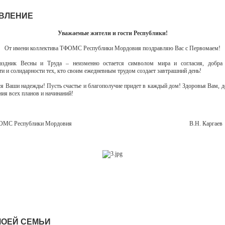
ВЛЕНИЕ
Уважаемые жители и гости Республики!
От имени коллектива ТФОМС Республики Мордовия поздравляю Вас с Первомаем!
здник Весны и Труда – неизменно остается символом мира и согласия, добра 
ти и солидарности тех, кто своим ежедневным трудом создает завтрашний день!
ся Ваши надежды! Пусть счастье и благополучие придет в каждый дом! Здоровья Вам, 
ния всех планов и начинаний!
ор ТФОМС Республики Мордовия В.Н. Каргаев
МОЕЙ СЕМЬИ