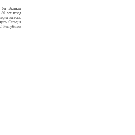
а бы Великая
 80 лет назад
ория на всех.
щего. Сегодня
С Республики