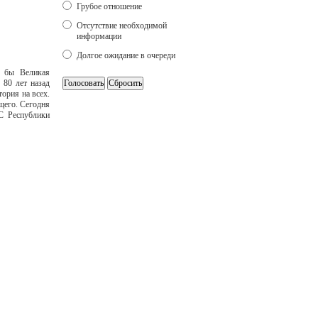
Грубое отношение
Отсутствие необходимой
информации
Долгое ожидание в очереди
а бы Великая
 80 лет назад
ория на всех.
щего. Сегодня
С Республики