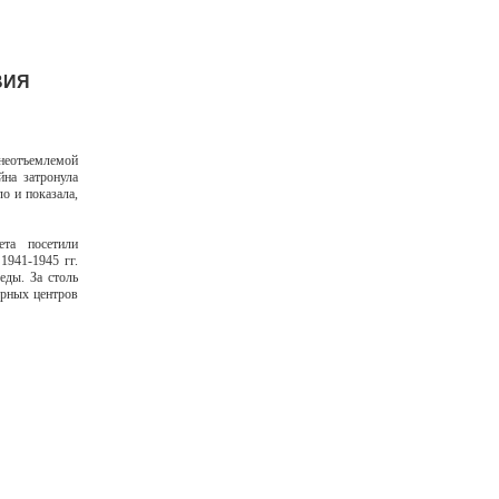
ВИЯ
неотъемлемой
йна затронула
о и показала,
та посетили
1941-1945 гг.
еды. За столь
урных центров