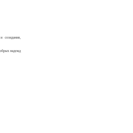
и созидания,
добрых надежд