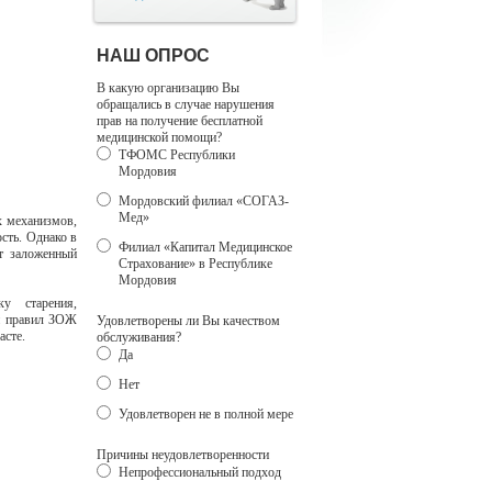
НАШ ОПРОС
В какую организацию Вы
обращались в случае нарушения
прав на получение бесплатной
медицинской помощи?
ТФОМС Республики
Мордовия
Мордовский филиал «СОГАЗ-
Мед»
х механизмов,
сть. Однако в
Филиал «Капитал Медицинское
т заложенный
Страхование» в Республике
Мордовия
ку старения,
и правил ЗОЖ
Удовлетворены ли Вы качеством
асте.
обслуживания?
Да
Нет
Удовлетворен не в полной мере
Причины неудовлетворенности
Непрофессиональный подход