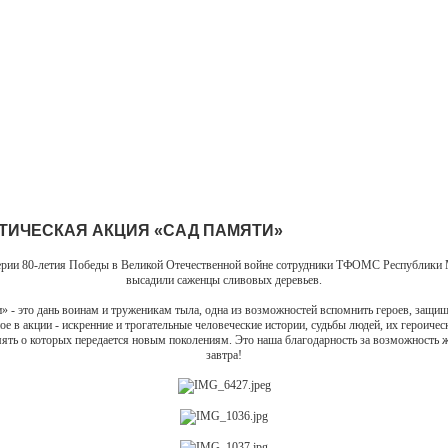
ТИЧЕСКАЯ АКЦИЯ «САД ПАМЯТИ»
ерии 80-летия Победы в Великой Отечественной войне сотрудники ТФОМС Республики
высадили саженцы сливовых деревьев.
» - это дань воинам и труженикам тыла, одна из возможностей вспомнить героев, защ
ное в акции - искренние и трогательные человеческие истории, судьбы людей, их героичес
мять о которых передается новым поколениям. Это наша благодарность за возможность ж
завтра!