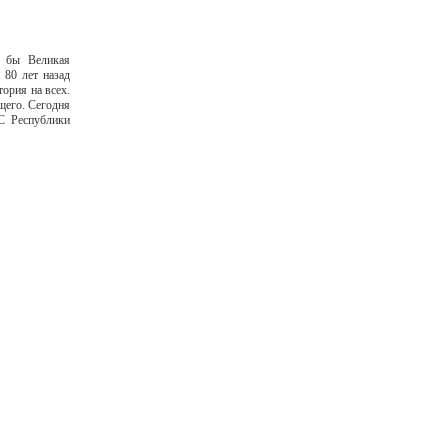
а бы Великая
 80 лет назад
ория на всех.
щего. Сегодня
С Республики