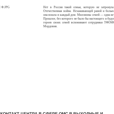
Нет в России такой семьи, которую не затронул
Отечественная война. Незаживающей раной и болью
она вошла в каждый дом. Миллионы семей — одна ист
Прошлое, без которого не было бы настоящего и буду
героев своих семей вспоминают сотрудники ТФОМ
Мордовия.
 КОНТАКТ-ЦЕНТРА В СФЕРЕ ОМС В ВЫХОДНЫЕ И