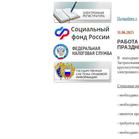
Подробнее »
11.06.2025
РАБОТА
ПРАЗДНИ
В выходные
Застрахованн
круглосуточ
электронного 
Страховые пр
- необходима
- необходимо
- имеются пр
- требуется 
- необходимо