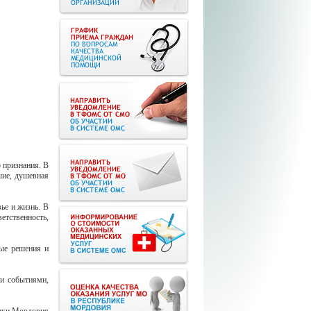
 признания. В
шие, душевная
ье и жизнь. В
тственность,
ные решения и
ми событиями,