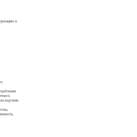
еризацию и
ее
отреблении
етного
последствия
ства,
личность,