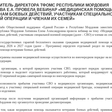
ИТЕЛЬ ДИРЕКТОРА ТФОМС РЕСПУБЛИКИ МОРДОВИЯ
ВА Е.А. ПРОВЕЛА ВЕБИНАР «МЕДИЦИНСКАЯ ПОМОЩ
НАМ БОЕВЫХ ДЕЙСТВИЙ, УЧАСТНИКАМ СПЕЦИАЛЬН
Й ОПЕРАЦИИ И ЧЛЕНАМ ИХ СЕМЕЙ»
абе Общественной поддержки «Единой России» в Республике Мордовия заместите
блики Мордовия Антипова Елена Александровна провела вебинар на тему «Медици
евых действий, участникам специальной военной операции (далее – СВО) и членам их се
государственных гарантий бесплатного оказания гражданам медицинской помощи н
риод 2026 и 2027 годов (далее – Программа) определен отдельный раздел по поря
помощи ветеранам боевых действий.
граммы оказание медицинской помощи осуществляется во внеочередном порядке на вс
едерации.
 организация, к которой прикреплен участник СВО, определяет порядок организа
 помощи и выделяет отдельного медицинского работника, который координирует пр
О первичной медико-санитарной помощи во внеочередном порядке.
возможности прибытия участника СВО в медицинскую организацию, медицинская
ыезд к участнику специальной военной операции медицинской бригады, оснащенной
 изделиями.
есяца после получения медицинской организацией информации о прибытии уча
ордовия ему организуется проведение диспансеризации.
 том, какая медицинская помощь оказывается ветеранам боевых действий, принима