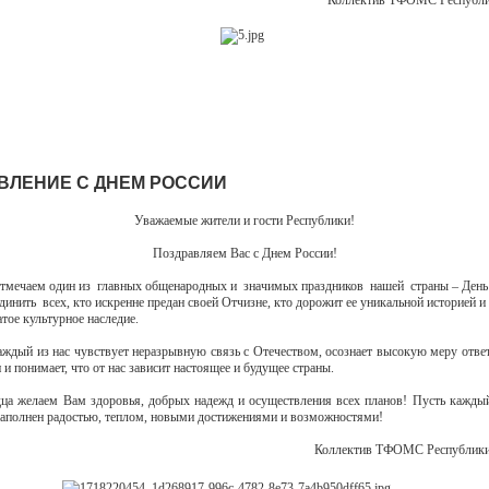
Коллектив ТФОМС Республ
ВЛЕНИЕ С ДНЕМ РОССИИ
Уважаемые жители и гости Республики!
Поздравляем Вас с Днем России!
тмечаем один из главных общенародных и значимых праздников нашей страны – День
динить всех, кто искренне предан своей Отчизне, кто дорожит
ее
уникальной историей
и
ат
ое
культурн
ое
наследие.
каждый из нас чувствует неразрывную связь с Отечеством, осознает высокую меру ответ
 и понимает, что от нас зависит настоящее и будущее страны.
дца желаем Вам здоровья, добрых надежд и осуществления всех планов! Пусть кажд
наполнен радостью, теплом, новыми достижениями и возможностями!
Коллектив ТФОМС Республи