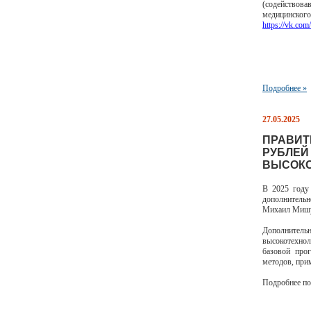
(содействова
медицинског
https://vk.co
Подробнее »
27.05.2025
ПРАВИТ
РУБЛЕЙ
ВЫСОКО
В 2025 году
дополнительн
Михаил Мишу
Дополнител
высокотехно
базовой про
методов, при
Подробнее по