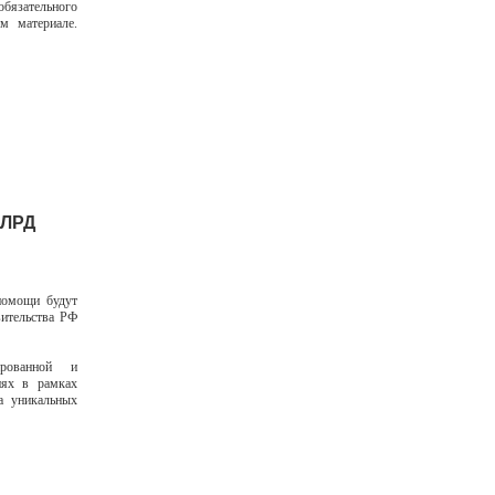
обязательного
м материале.
МЛРД
помощи будут
вительства РФ
ированной и
иях в рамках
а уникальных