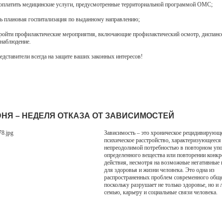
 оплатить медицинские услуги, предусмотренные территориальной программой ОМС;
ась плановая госпитализация по выданному направлению;
 пройти профилактические мероприятия, включающие профилактический осмотр, диспанс
 наблюдение.
едставители всегда на защите ваших законных интересов!
ИЮНЯ – НЕДЕЛЯ ОТКАЗА ОТ ЗАВИСИМОСТЕЙ
Зависимость – это хроническое рецидивирующ
психическое расстройство, характеризующееся
непреодолимой потребностью в повторном уп
определенного вещества или повторении конкр
действия, несмотря на возможные негативные 
для здоровья и жизни человека. Это одна из
распространенных проблем современного обще
поскольку разрушает не только здоровье, но и 
семью, карьеру и социальные связи человека.