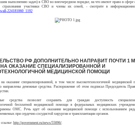
вшим выполнению задач) в СВО во внеочередном порядке, на что имеют право в сфере 
о страхования участники СВО и члены их семей, - смотрите в информационно
m/wall-224181060_1192
ЕЛЬСТВО РФ ДОПОЛНИТЕЛЬНО НАПРАВИТ ПОЧТИ 1 
 НА ОКАЗАНИЕ СПЕЦИАЛИЗИРОВАННОЙ И
ТЕХНОЛОГИЧНОЙ МЕДИЦИНСКОЙ ПОМОЩИ
 на оказание специализированной, в том числе высокотехнологичной медицинской 
о направлены денежные средства. Распоряжение об этом подписал Председатель Пра
стин.
ьные средства позволят сохранить для граждан доступность специализ
логичной бесплатной медицинской помощи в федеральных медицинских учрежден
граммы ОМС. Речь идет об оказании медицинской помощи с использованием ряд
меняемых при сердечно-сосудистой хирургии и трансплантации органов.
 ссылке:
http://government.ru/news/55096/
.