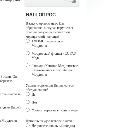
ики Мордовия
НАШ ОПРОС
В какую организацию Вы
обращались в случае нарушения
прав на получение бесплатной
медицинской помощи?
ТФОМС Республики
Мордовия
Мордовский филиал «СОГАЗ-
Мед»
Филиал «Капитал Медицинское
Страхование» в Республике
Мордовия
 России. Он
 бережно
Удовлетворены ли Вы качеством
обслуживания?
ственности за
Да
Нет
ый день Вашей
Удовлетворен не в полной мере
ки Мордовия
Причины неудовлетворенности
Непрофессиональный подход