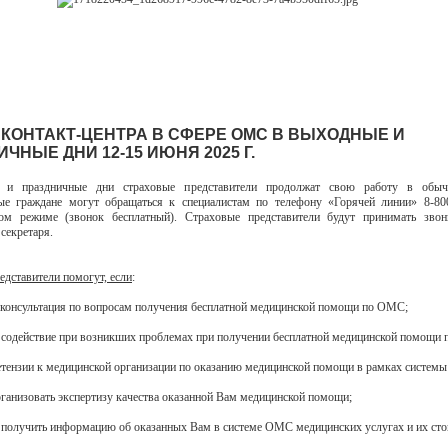
 КОНТАКТ-ЦЕНТРА В СФЕРЕ ОМС В ВЫХОДНЫЕ И
ЧНЫЕ ДНИ 12-15 ИЮНЯ 2025 Г.
 и праздничные дни страховые представители продолжат свою работу в обыч
ые граждане могут обращаться к специалистам по телефону «Горячей линии» 8-80
ном режиме (звонок бесплатный). Страховые представители будут принимать зво
секретаря.
едставители помогут, если
:
 консультация по вопросам получения бесплатной медицинской помощи по ОМС;
 содействие при возникших проблемах при получении бесплатной медицинской помощи
етензии к медицинской организации по оказанию медицинской помощи в рамках систем
организовать экспертизу качества оказанной Вам медицинской помощи;
 получить информацию об оказанных Вам в системе ОМС медицинских услугах и их сто