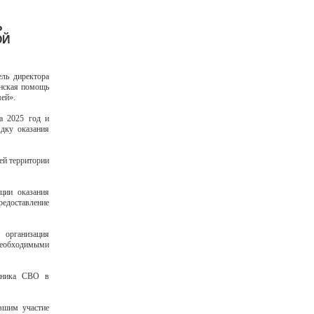
Ь
ОЙ
ль директора
нская помощь
мей».
а 2025 год и
дку оказания
ей территории
ции оказания
едоставление
 организация
 необходимыми
стника СВО в
вшим участие