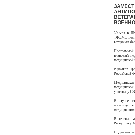
ЗАМЕСТ
АНТИПО
ВЕТЕРА
ВОЕННО
30 мая в Шт
ТФОМС Респу
ветеранам бо
Программой 
плановый пе
медицинской 
В рамках Про
Российской Ф
Медицинская
медицинской
участнику СВ
В случае не
организует в
медицинскими
В течение м
Республику М
Подробнее о