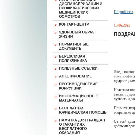
ДИСПАНСЕРИЗАЦИИ И
ПРОФИЛАКТИЧЕСКИХ
Подробнее »
МЕДИЦИНСКИХ
ОСМОТРОВ
КОНТАКТ-ЦЕНТР
15.06.2025
ЗДОРОВЫЙ ОБРАЗ
ПОЗДРА
ЖИЗНИ
НОРМАТИВНЫЕ
ДОКУМЕНТЫ
БЕРЕЖЛИВАЯ
ПОЛИКЛИНИКА
ПОЛЕЗНЫЕ ССЫЛКИ
Люди, посвят
АНКЕТИРОВАНИЕ
этой професс
щедрость, са
ПРОТИВОДЕЙСТВИЕ
КОРРУПЦИИ
Нелегким пов
самые трудн
ИНФОРМАЦИОННЫЕ
чуткость и до
МАТЕРИАЛЫ
Примите искр
БЕСПЛАТНАЯ
ЮРИДИЧЕСКАЯ ПОМОЩЬ
оперативно д
ПАМЯТКА ДЛЯ ГРАЖДАН
От всей души
О ГАРАНТИЯХ
добрыми дела
БЕСПЛАТНОГО
ОКАЗАНИЯ