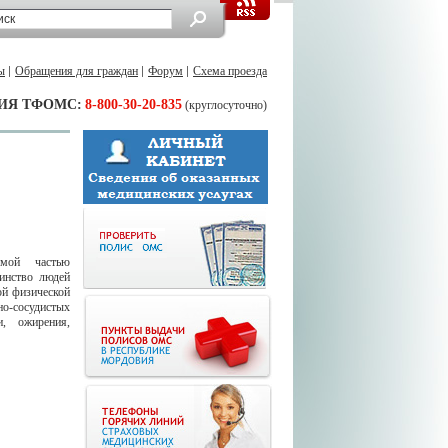
ы
Обращения для граждан
Форум
Схема проезда
ИЯ ТФОМС:
8-800-30-20-835
(круглосуточно)
емой частью
инство людей
ой физической
-сосудистых
и, ожирения,