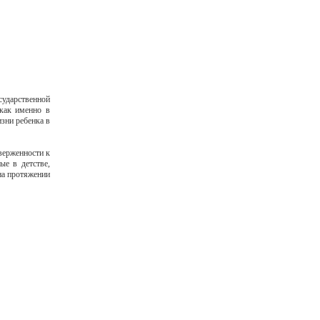
сударственной
 как именно в
зни ребенка в
верженности к
ые в детстве,
на протяжении