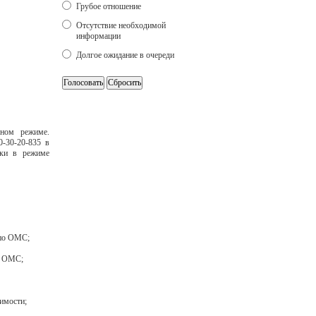
Грубое отношение
Отсутствие необходимой
информации
Долгое ожидание в очереди
ном режиме.
0-30-20-835 в
нки в режиме
 по ОМС;
ы ОМС;
имости;