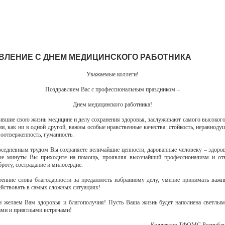
ВЛЕНИЕ С ДНЕМ МЕДИЦИНСКОГО РАБОТНИКА
Уважаемые коллеги!
Поздравляем Вас с профессиональным праздником –
Днем медицинского работника!
ившие свою жизнь медицине и делу сохранения здоровья, заслуживают самого высокого
ии, как ни в одной другой, важны особые нравственные качества: стойкость, неравноду
моотверженность, гуманность.
седневным трудом Вы сохраняете величайшие ценности, дарованные человеку – здоров
ые минуты Вы приходите на помощь, проявляя высочайший профессионализм и отве
броту, сострадание и милосердие.
енние слова благодарности за преданность избранному делу, умение принимать важ
ействовать в самых сложных ситуациях!
 желаем Вам здоровья и благополучия! Пусть Ваша жизнь будет наполнена светлы
ми и приятными встречами!