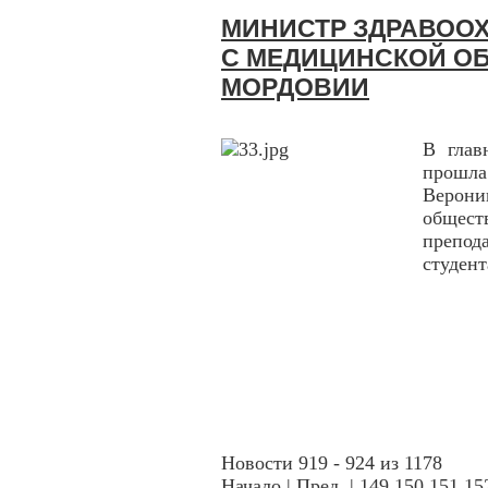
МИНИСТР ЗДРАВООХ
С МЕДИЦИНСКОЙ О
МОРДОВИИ
В глав
прошла
Веро
обще
препод
студен
Новости 919 - 924 из 1178
Начало
|
Пред.
|
149
150
151
15