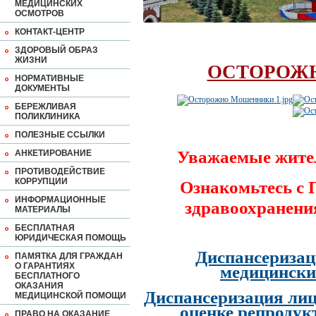
МЕДИЦИНСКИХ
ОСМОТРОВ
КОНТАКТ-ЦЕНТР
ЗДОРОВЫЙ ОБРАЗ
ЖИЗНИ
ОСТОРОЖ
НОРМАТИВНЫЕ
ДОКУМЕНТЫ
БЕРЕЖЛИВАЯ
ПОЛИКЛИНИКА
ПОЛЕЗНЫЕ ССЫЛКИ
Уважаемые жите
АНКЕТИРОВАНИЕ
ПРОТИВОДЕЙСТВИЕ
КОРРУПЦИИ
Ознакомьтесь с
ИНФОРМАЦИОННЫЕ
здравоохранени
МАТЕРИАЛЫ
БЕСПЛАТНАЯ
ЮРИДИЧЕСКАЯ ПОМОЩЬ
Диспансеризац
ПАМЯТКА ДЛЯ ГРАЖДАН
О ГАРАНТИЯХ
медицински
БЕСПЛАТНОГО
ОКАЗАНИЯ
Диспансеризация лиц
МЕДИЦИНСКОЙ ПОМОЩИ
оценке репродук
ПРАВО НА ОКАЗАНИЕ