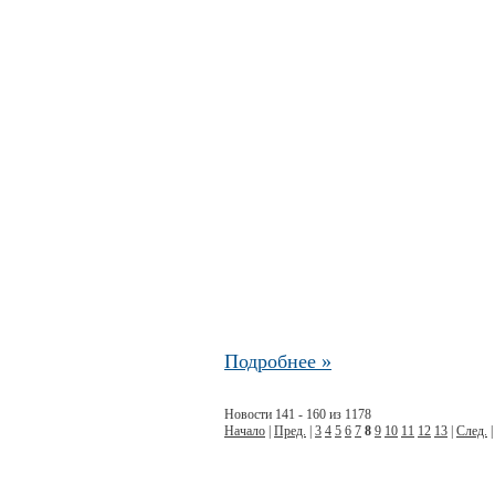
Подробнее »
Новости 141 - 160 из 1178
Начало
|
Пред.
|
3
4
5
6
7
8
9
10
11
12
13
|
След.