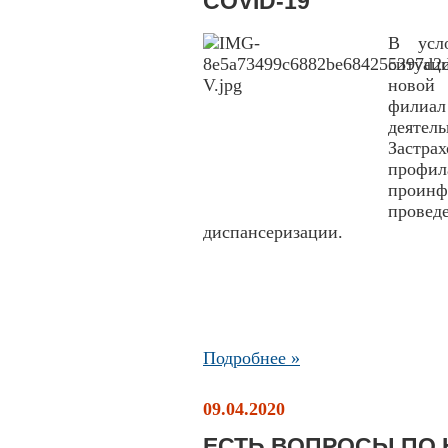
COVID-19
В усло
ситуац
новой
филиа
деятел
Застра
проф
проинф
провед
диспансеризации.
Подробнее »
09.04.2020
ЕСТЬ ВОПРОСЫ ПО