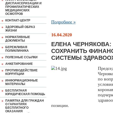
ДИСПАНСЕРИЗАЦИИ И
ПРОФИЛАКТИЧЕСКИХ
МЕДИЦИНСКИХ
ОСМОТРОВ
КОНТАКТ-ЦЕНТР
Подробнее »
ЗДОРОВЫЙ ОБРАЗ
ЖИЗНИ
16.04.2020
НОРМАТИВНЫЕ
ДОКУМЕНТЫ
ЕЛЕНА ЧЕРНЯКОВА:
БЕРЕЖЛИВАЯ
СОХРАНИТЬ ФИНАН
ПОЛИКЛИНИКА
СИСТЕМЫ ЗДРАВОО
ПОЛЕЗНЫЕ ССЫЛКИ
АНКЕТИРОВАНИЕ
Предсе
ПРОТИВОДЕЙСТВИЕ
Черняк
КОРРУПЦИИ
по воп
ИНФОРМАЦИОННЫЕ
услов
МАТЕРИАЛЫ
корон
БЕСПЛАТНАЯ
ЮРИДИЧЕСКАЯ ПОМОЩЬ
подче
здраво
ПАМЯТКА ДЛЯ ГРАЖДАН
О ГАРАНТИЯХ
позиции.
БЕСПЛАТНОГО
ОКАЗАНИЯ