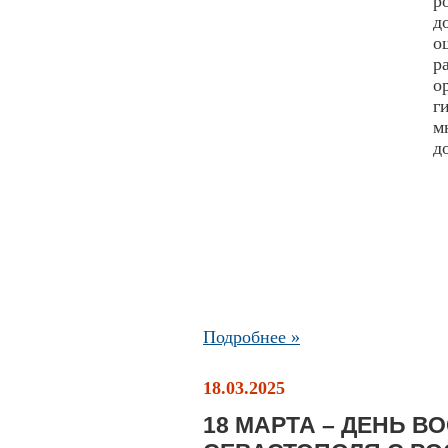
р
д
о
р
о
г
м
д
Подробнее »
18.03.2025
18 МАРТА – ДЕНЬ 