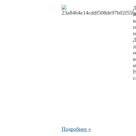
ж
п
д
н
к
и
с
Подробнее »