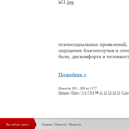
психосоциальных проявлений, 
ощущение благополучия и спос
боли, дискомфорта и неловкос
Подробнее »
Новости 181 - 200 из 1177
Начало
|
Пред.
|
5
6
7
8
9
10
11
12
13
14
15
|
След
Вы сейчас здесь:
Главная
/
Новости
/
Новости