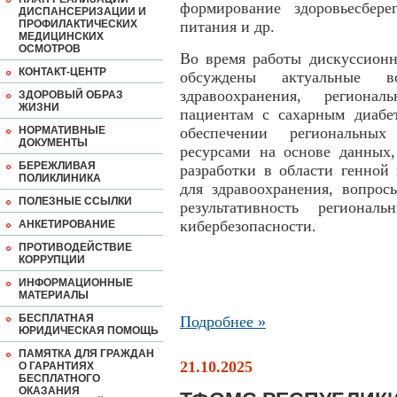
формирование здоровьесбере
ДИСПАНСЕРИЗАЦИИ И
ПРОФИЛАКТИЧЕСКИХ
питания и др.
МЕДИЦИНСКИХ
ОСМОТРОВ
Во время работы дискуссионн
КОНТАКТ-ЦЕНТР
обсуждены актуальные в
здравоохранения, регион
ЗДОРОВЫЙ ОБРАЗ
ЖИЗНИ
пациентам с сахарным диабе
НОРМАТИВНЫЕ
обеспечении региональных
ДОКУМЕНТЫ
ресурсами на основе данных
БЕРЕЖЛИВАЯ
разработки в области генной
ПОЛИКЛИНИКА
для здравоохранения, вопрос
ПОЛЕЗНЫЕ ССЫЛКИ
результативность регионал
кибербезопасности.
АНКЕТИРОВАНИЕ
ПРОТИВОДЕЙСТВИЕ
КОРРУПЦИИ
ИНФОРМАЦИОННЫЕ
МАТЕРИАЛЫ
БЕСПЛАТНАЯ
Подробнее »
ЮРИДИЧЕСКАЯ ПОМОЩЬ
ПАМЯТКА ДЛЯ ГРАЖДАН
21.10.2025
О ГАРАНТИЯХ
БЕСПЛАТНОГО
ОКАЗАНИЯ